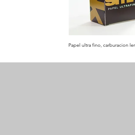
Papel ultra fino, carburacion l