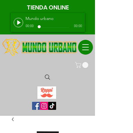
TIENDA ONLINE
Mundo urbano
00:00
00:00