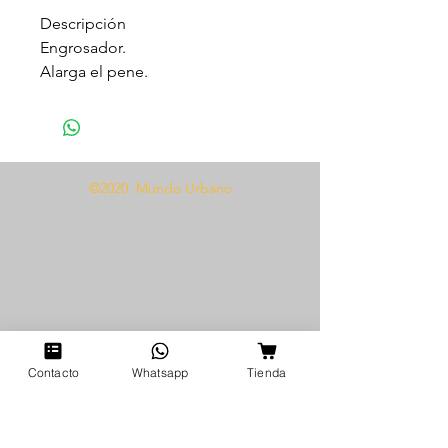
Descripción
Engrosador.
Alarga el pene.
Mayor sensibilidad.
Prolonga la erección.
Potenciadora para el pene.
©2020 Mundo Urbano
Modo de uso
Aplique una capa del producto
dos veces al día, una por la
mañana y otra por la noche.
Aplicar sobre todo el cuerpo del
pene masajeando para una mejor
absorción.
Contacto
Whatsapp
Tienda