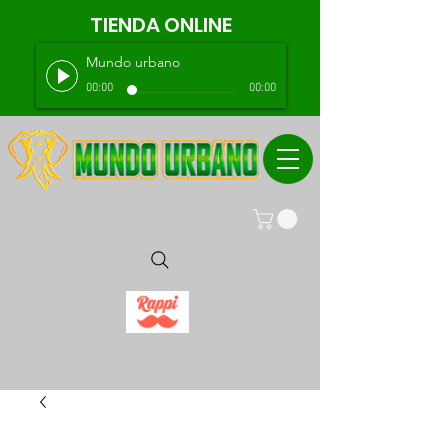
TIENDA ONLINE
Mundo urbano
00:00
00:00