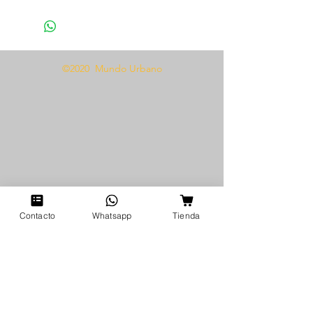
1 Panty
1 Par de ligas
Tela tipo encaje
©2020 Mundo Urbano
Presentamos el Trio liguero 1046,
el conjunto seductor definitivo
para cualquier entusiasta de la
lencería. Este conjunto incluye un
liguero de talla única, un
sujetador a juego y un sensual
par de ligas de encaje.
Confeccionado con una lujosa
tela de encaje, este trío está
Contacto
Whatsapp
Tienda
diseñado para realzar y acentuar
tus curvas naturales. Ya sea que
esté buscando agregar un toque
extra de encanto a su atuendo o
sorprender a su pareja, el Trio
liguero 1046 es el complemento