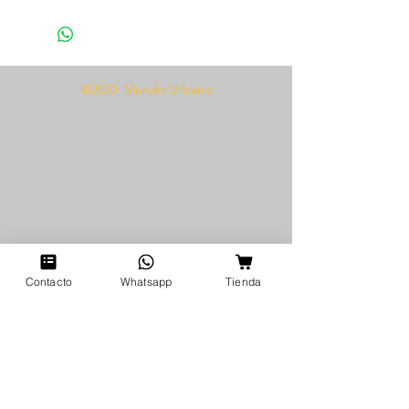
1 Panty
1 Par de ligas
Tela tipo encaje
©2020 Mundo Urbano
Te presentamos el TRIO LIGUERO
1170, el conjunto perfecto para
añadir un toque de seducción a
tu colección de lencería. Este
conjunto de talla única incluye un
impresionante sujetador de
encaje, una braga a juego y un
par de ligas para completar el
look. La delicada tela de encaje
Contacto
Whatsapp
Tienda
es suave al tacto y añade un
toque romántico y atractivo al
conjunto. Diseñado pensando en
la comodidad y el estilo, este
conjunto es perfecto para una
ocasión especial o simplemente