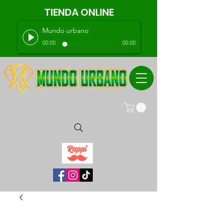
TIENDA ONLINE
Mundo urbano
00:00
00:00