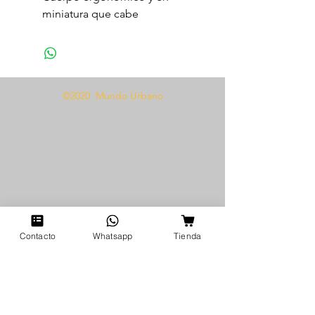
miniatura que cabe
perfectamente en la mano y
cabe en el bolsillo.
Fácil operación: Elf Bar 10000
no requiere mantenimiento ni
©2020 Mundo Urbano
recarga de líquido, y el nivel
de la batería se controla
mediante un indicador LED.
Bocanada profunda con un
rico sabor sin amargor, incluso
cuando se agota el suministro
de líquido, gracias a una
bobina de alta calidad.
Larga vida útil. Una batería
Contacto
Whatsapp
Tienda
fiable de 650 mAh
proporciona un día entero de
vapeo Elf Bar 10000 y se carga
rápidamente.